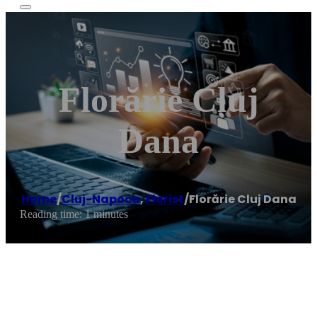
Florărie Cluj
Dana
Home
/
Cluj-Napoca
,
Florist
/
Florărie Cluj Dana
Reading time: 1 minutes